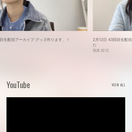
2月12日 43回目生配信アーカイブ 予告なしでゲリラ配信しまし
6
た
20
2026.02.12
YouTube
VIEW ALL