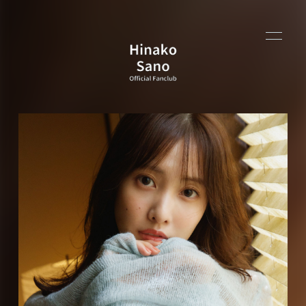
HOME
PROFILE
INFORMATION
BLOG
MOVIE
YouTube
Q&A
会員登録
ログイン